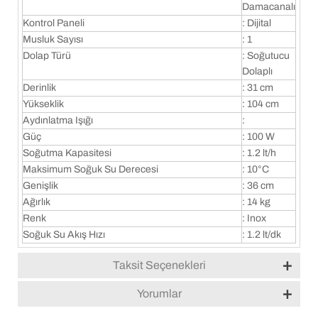
Damacanalı
Kontrol Paneli
: Dijital
Musluk Sayısı
: 1
Dolap Türü
: Soğutucu
Dolaplı
Derinlik
: 31 cm
Yükseklik
: 104 cm
Aydınlatma Işığı
:
Güç
: 100 W
Soğutma Kapasitesi
: 1.2 lt/h
Maksimum Soğuk Su Derecesi
: 10°C
Genişlik
: 36 cm
Ağırlık
: 14 kg
Renk
: Inox
Soğuk Su Akış Hızı
: 1.2 lt/dk
Taksit Seçenekleri
Yorumlar