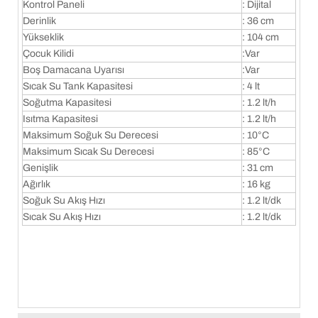
Kontrol Paneli
: Dijital
Derinlik
: 36 cm
Yükseklik
: 104 cm
Çocuk Kilidi
:Var
Boş Damacana Uyarısı
:Var
Sıcak Su Tank Kapasitesi
: 4 lt
Soğutma Kapasitesi
: 1.2 lt/h
Isıtma Kapasitesi
: 1.2 lt/h
Maksimum Soğuk Su Derecesi
: 10°C
Maksimum Sıcak Su Derecesi
: 85°C
Genişlik
: 31 cm
Ağırlık
: 16 kg
Soğuk Su Akış Hızı
: 1.2 lt/dk
Sıcak Su Akış Hızı
: 1.2 lt/dk