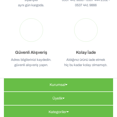
siparişler
0537 441 9860 - 0507 444 2332 -
aynı gün kargoda.
0537 441 9866
Güvenli Alışveriş
Kolay İade
Adres bilgilerinizi kaydedin.
Aldığınız ürünü iade etmek
güvenli alışveriş yapın.
hiç bu kadar kolay olmamıştı.
Kurumsal
Üyelik
Kategoriler