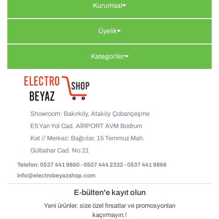
Kurumsal
Üyelik
Kategoriler
Showroom: Bakırköy, Ataköy Çobançeşme
E5 Yan Yol Cad. AİRPORT AVM Bodrum
Kat // Merkez: Bağcılar, 15 Temmuz Mah.
Gülbahar Cad. No:21
Telefon: 0537 441 9860 - 0507 444 2332 - 0537 441 9866
info@electrobeyazshop.com
E-bülten'e kayıt olun
Yeni ürünler, size özel fırsatlar ve promosyonları
kaçırmayın.!