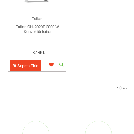
Taflan
Taflan CH-2020F 2000 W
Konvektör Isıtıcı
3.149
₺
Sepete Ekle
1
Ürün